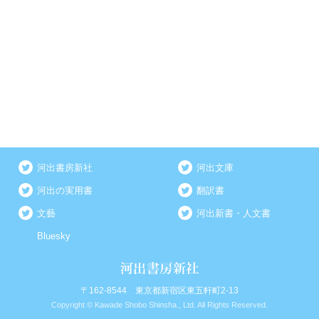
河出書房新社
河出文庫
河出の実用書
翻訳書
文藝
河出新書・人文書
Bluesky
〒162-8544 東京都新宿区東五軒町2-13
Copyright © Kawade Shobo Shinsha., Ltd. All Rights Reserved.