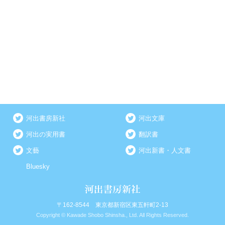
河出書房新社
河出文庫
河出の実用書
翻訳書
文藝
河出新書・人文書
Bluesky
〒162-8544 東京都新宿区東五軒町2-13
Copyright © Kawade Shobo Shinsha., Ltd. All Rights Reserved.