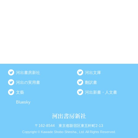
河出書房新社
河出文庫
河出の実用書
翻訳書
文藝
河出新書・人文書
Bluesky
〒162-8544 東京都新宿区東五軒町2-13
Copyright © Kawade Shobo Shinsha., Ltd. All Rights Reserved.