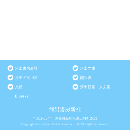
河出書房新社
河出文庫
河出の実用書
翻訳書
文藝
河出新書・人文書
Bluesky
〒162-8544 東京都新宿区東五軒町2-13
Copyright © Kawade Shobo Shinsha., Ltd. All Rights Reserved.