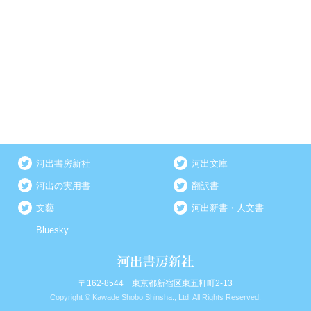
河出書房新社
河出文庫
河出の実用書
翻訳書
文藝
河出新書・人文書
Bluesky
〒162-8544 東京都新宿区東五軒町2-13
Copyright © Kawade Shobo Shinsha., Ltd. All Rights Reserved.