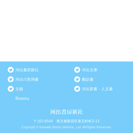
河出書房新社
河出文庫
河出の実用書
翻訳書
文藝
河出新書・人文書
Bluesky
〒162-8544 東京都新宿区東五軒町2-13
Copyright © Kawade Shobo Shinsha., Ltd. All Rights Reserved.