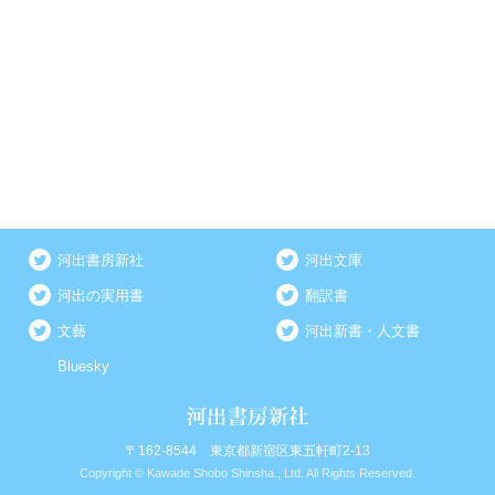
河出書房新社
河出文庫
河出の実用書
翻訳書
文藝
河出新書・人文書
Bluesky
〒162-8544 東京都新宿区東五軒町2-13
Copyright © Kawade Shobo Shinsha., Ltd. All Rights Reserved.