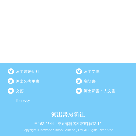
河出書房新社
河出文庫
河出の実用書
翻訳書
文藝
河出新書・人文書
Bluesky
〒162-8544 東京都新宿区東五軒町2-13
Copyright © Kawade Shobo Shinsha., Ltd. All Rights Reserved.