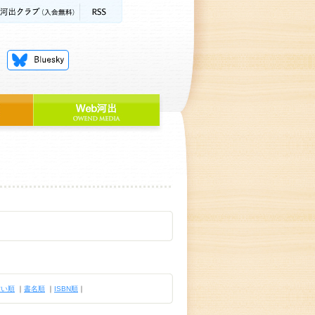
古い順
｜
書名順
｜
ISBN順
｜