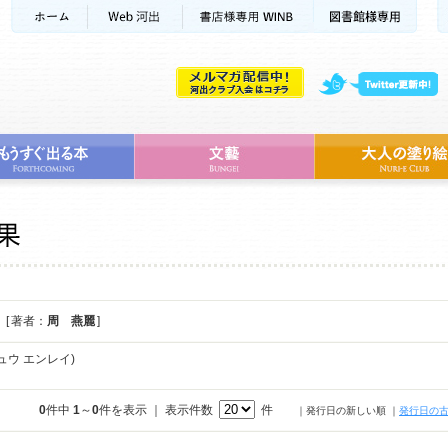
[ 著者：
周 燕麗
]
ュウ エンレイ)
0
件中
1
～
0
件を表示 ｜ 表示件数
件
｜発行日の新しい順
｜
発行日の