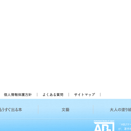
「ABJ
が、著作