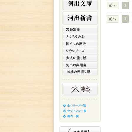
前へ
1
前へ
1