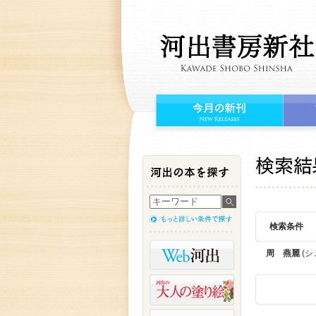
検索条件
周 燕麗
(シ