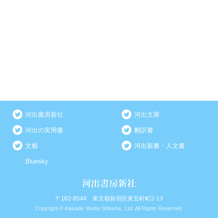
河出書房新社
河出文庫
河出の実用書
翻訳書
文藝
河出新書・人文書
Bluesky
〒162-8544 東京都新宿区東五軒町2-13
Copyright © Kawade Shobo Shinsha., Ltd. All Rights Reserved.