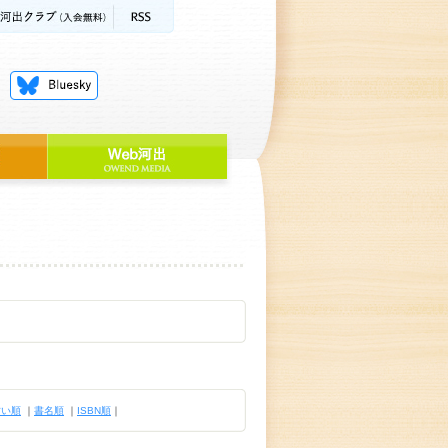
古い順
｜
書名順
｜
ISBN順
｜