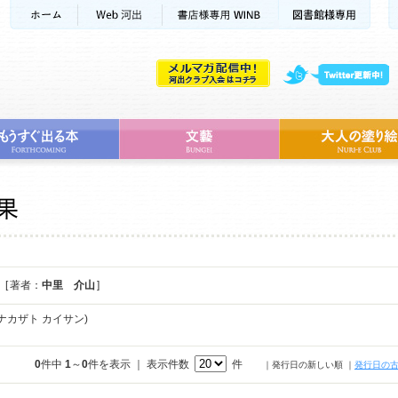
[ 著者：
中里 介山
]
ナカザト カイサン)
0
件中
1
～
0
件を表示 ｜ 表示件数
件
｜発行日の新しい順
｜
発行日の