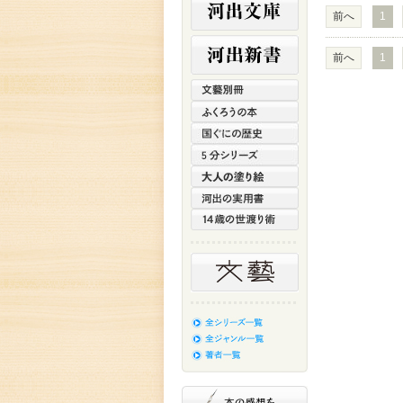
前へ
1
前へ
1