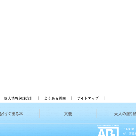
「ABJ
が、著作