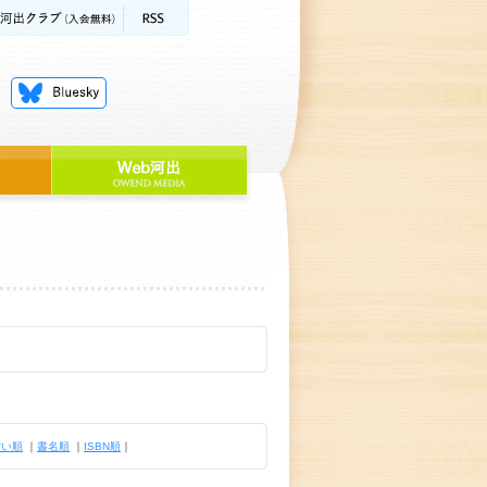
古い順
｜
書名順
｜
ISBN順
｜