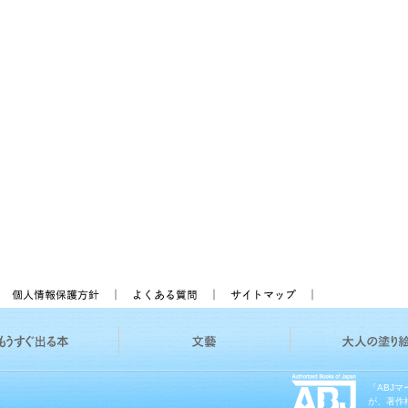
「ABJ
が、著作