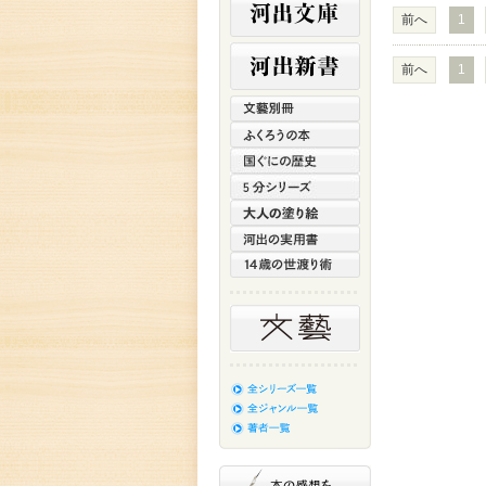
前へ
1
前へ
1