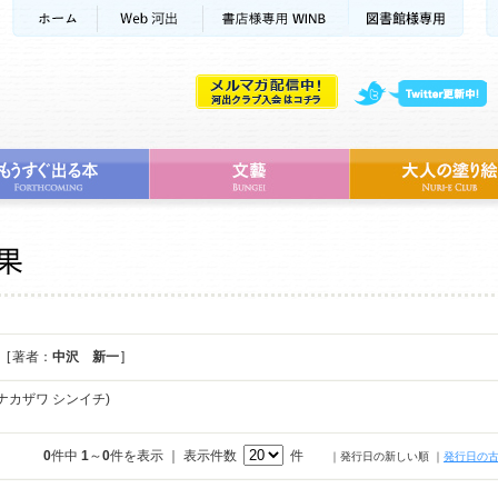
[ 著者：
中沢 新一
]
ナカザワ シンイチ)
0
件中
1
～
0
件を表示 ｜ 表示件数
件
｜発行日の新しい順
｜
発行日の