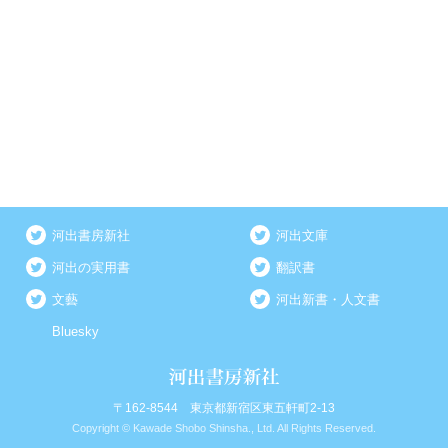
河出書房新社
河出文庫
河出の実用書
翻訳書
文藝
河出新書・人文書
Bluesky
〒162-8544 東京都新宿区東五軒町2-13
Copyright © Kawade Shobo Shinsha., Ltd. All Rights Reserved.