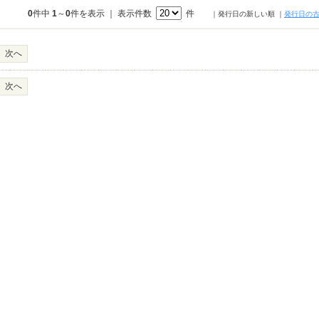
0
件中
1
～
0
件を表示 ｜ 表示件数
件
｜発行日の新しい順
｜
発行日の
次へ
次へ