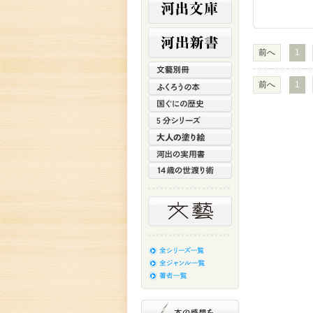
前へ
1
前へ
1