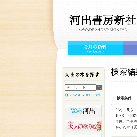
検索条件
半村 良
(ハ
1933－2
血脈』で星
をそれぞれ