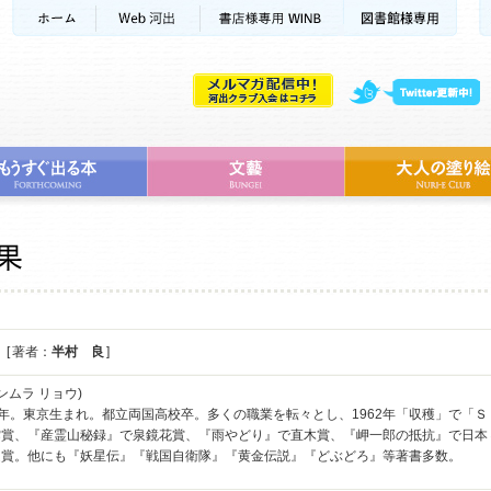
[ 著者：
半村 良
]
ンムラ リョウ)
002年。東京生まれ。都立両国高校卒。多くの職業を転々とし、1962年「収穫」で
雲賞、『産霊山秘録』で泉鏡花賞、『雨やどり』で直木賞、『岬一郎の抵抗』で日本
受賞。他にも『妖星伝』『戦国自衛隊』『黄金伝説』『どぶどろ』等著書多数。