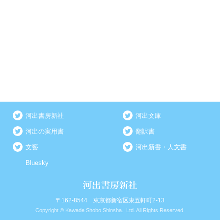
河出書房新社
河出文庫
河出の実用書
翻訳書
文藝
河出新書・人文書
Bluesky
〒162-8544 東京都新宿区東五軒町2-13
Copyright © Kawade Shobo Shinsha., Ltd. All Rights Reserved.