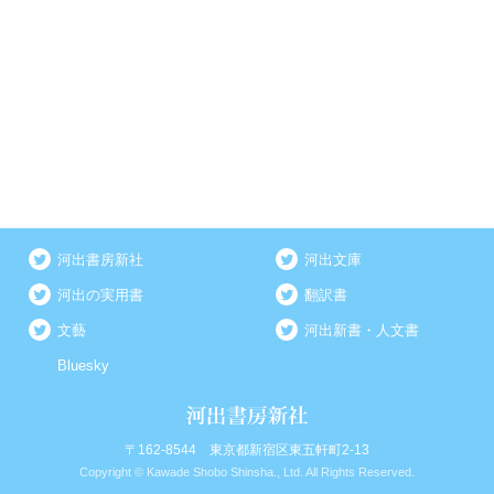
河出書房新社
河出文庫
河出の実用書
翻訳書
文藝
河出新書・人文書
Bluesky
〒162-8544 東京都新宿区東五軒町2-13
Copyright © Kawade Shobo Shinsha., Ltd. All Rights Reserved.