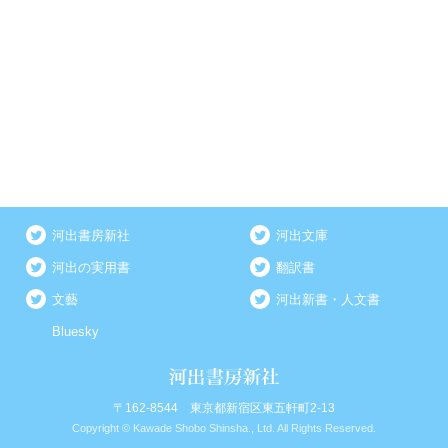
河出書房新社
河出文庫
河出の実用書
翻訳書
文藝
河出新書・人文書
Bluesky
〒162-8544 東京都新宿区東五軒町2-13
Copyright © Kawade Shobo Shinsha., Ltd. All Rights Reserved.