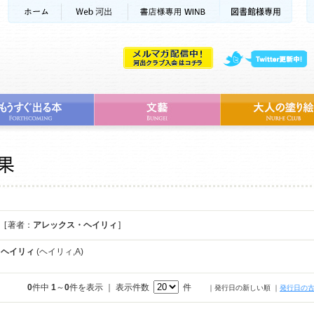
[ 著者：
アレックス・ヘイリィ
]
・ヘイリィ
(ヘイリィ,A)
0
件中
1
～
0
件を表示 ｜ 表示件数
件
｜発行日の新しい順
｜
発行日の