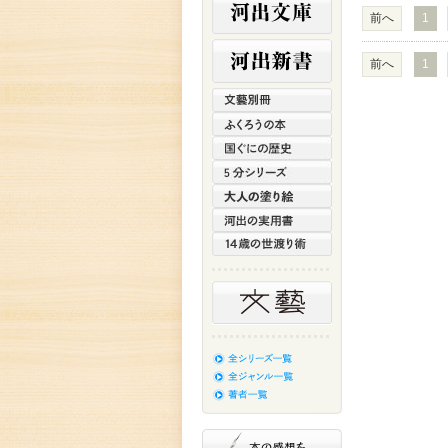
前へ
1
前へ
1