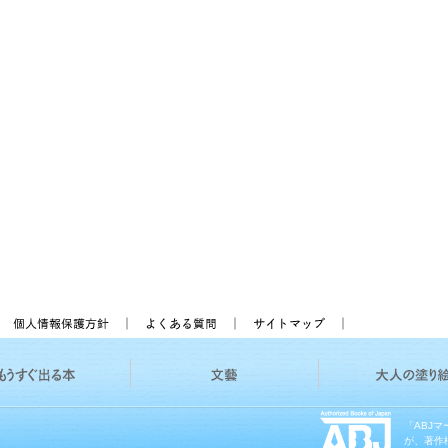
「ABJ
が、著作