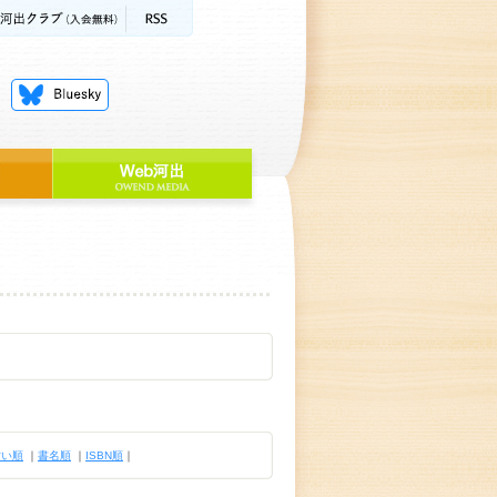
古い順
｜
書名順
｜
ISBN順
｜