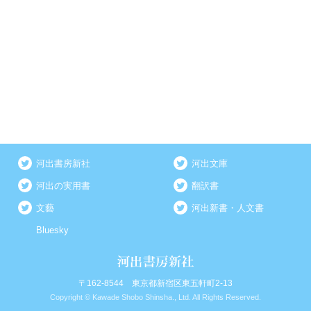
河出書房新社
河出文庫
河出の実用書
翻訳書
文藝
河出新書・人文書
Bluesky
〒162-8544 東京都新宿区東五軒町2-13
Copyright © Kawade Shobo Shinsha., Ltd. All Rights Reserved.