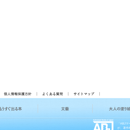
「ABJ
が、著作