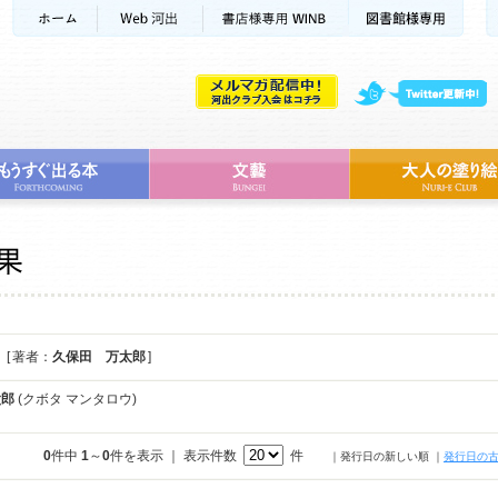
[ 著者：
久保田 万太郎
]
太郎
(クボタ マンタロウ)
0
件中
1
～
0
件を表示 ｜ 表示件数
件
｜発行日の新しい順
｜
発行日の