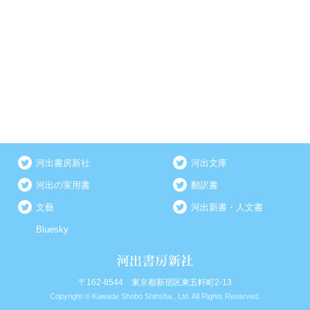
河出書房新社
河出文庫
河出の実用書
翻訳書
文藝
河出新書・人文書
Bluesky
〒162-8544 東京都新宿区東五軒町2-13
Copyright © Kawade Shobo Shinsha., Ltd. All Rights Reserved.