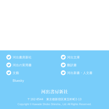
河出書房新社
河出文庫
河出の実用書
翻訳書
文藝
河出新書・人文書
Bluesky
〒162-8544 東京都新宿区東五軒町2-13
Copyright © Kawade Shobo Shinsha., Ltd. All Rights Reserved.