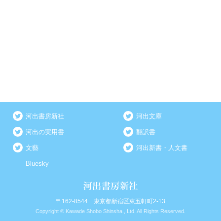
河出書房新社
河出文庫
河出の実用書
翻訳書
文藝
河出新書・人文書
Bluesky
〒162-8544 東京都新宿区東五軒町2-13
Copyright © Kawade Shobo Shinsha., Ltd. All Rights Reserved.