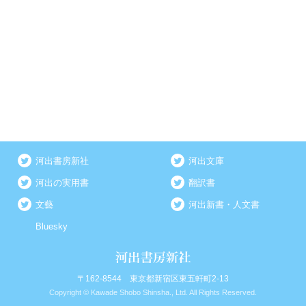
河出書房新社
河出文庫
河出の実用書
翻訳書
文藝
河出新書・人文書
Bluesky
〒162-8544 東京都新宿区東五軒町2-13
Copyright © Kawade Shobo Shinsha., Ltd. All Rights Reserved.