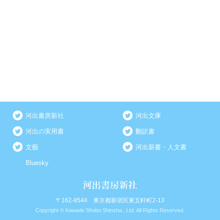
河出書房新社
河出文庫
河出の実用書
翻訳書
文藝
河出新書・人文書
Bluesky
〒162-8544 東京都新宿区東五軒町2-13
Copyright © Kawade Shobo Shinsha., Ltd. All Rights Reserved.