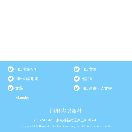
河出書房新社
河出文庫
河出の実用書
翻訳書
文藝
河出新書・人文書
Bluesky
〒162-8544 東京都新宿区東五軒町2-13
Copyright © Kawade Shobo Shinsha., Ltd. All Rights Reserved.