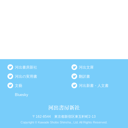
河出書房新社
河出文庫
河出の実用書
翻訳書
文藝
河出新書・人文書
Bluesky
〒162-8544 東京都新宿区東五軒町2-13
Copyright © Kawade Shobo Shinsha., Ltd. All Rights Reserved.