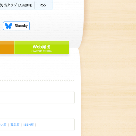
古い順
｜
書名順
｜
ISBN順
｜