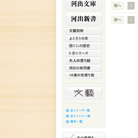
前へ
1
前へ
1