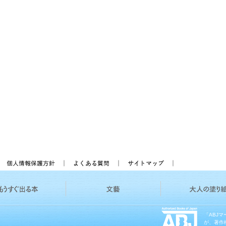
「ABJ
が、著作