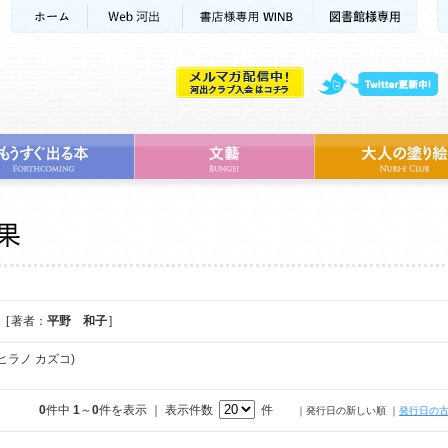
[ 著者：
平野 和子
]
ヒラノ カズコ)
0
件中
1
～
0
件を表示 ｜ 表示件数
件
｜発行日の新しい順
｜
発行日の