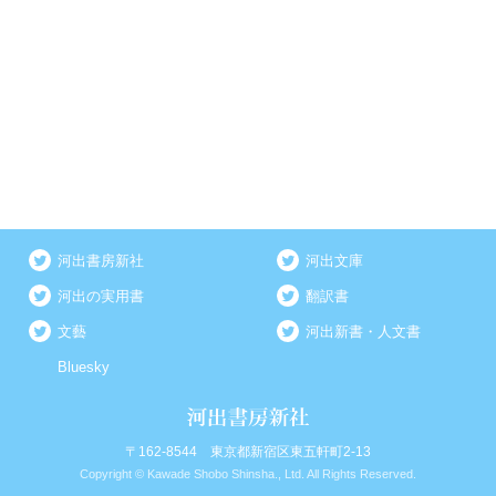
河出書房新社
河出文庫
河出の実用書
翻訳書
文藝
河出新書・人文書
Bluesky
〒162-8544 東京都新宿区東五軒町2-13
Copyright © Kawade Shobo Shinsha., Ltd. All Rights Reserved.