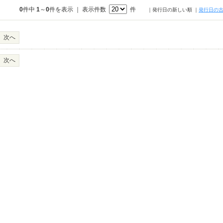
0
件中
1
～
0
件を表示 ｜ 表示件数
件
｜発行日の新しい順
｜
発行日の
次へ
次へ