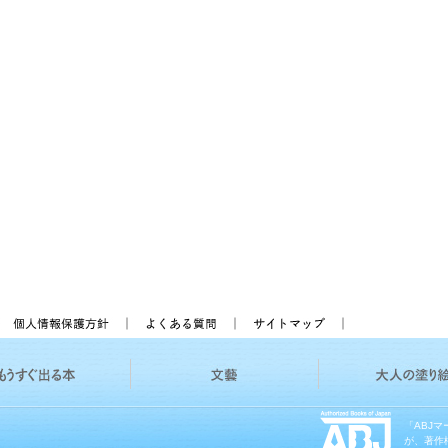
「ABJ
が、著作