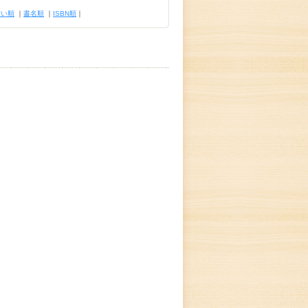
古い順
｜
書名順
｜
ISBN順
｜