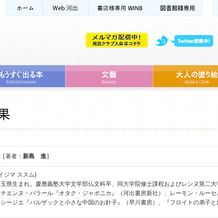
[ 著者：
新島 進
]
イジマ ススム)
埼玉県生まれ。慶應義塾大学文学部仏文科卒、同大学院修士課程およびレンヌ第二大
エチエンヌ・バラール『オタク・ジャポニカ』（河出書房新社）、レーモン・ルーセ
・シージエ『バルザックと小さな中国のお針子』（早川書房）、『フロイトの弟子と