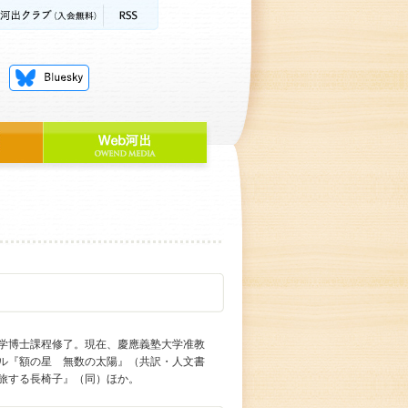
学博士課程修了。現在、慶應義塾大学准教
ル『額の星 無数の太陽』（共訳・人文書
旅する長椅子』（同）ほか。