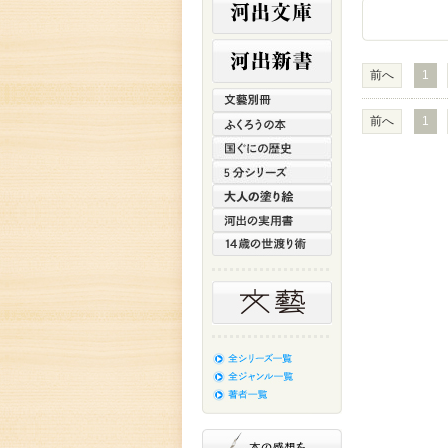
前へ
1
前へ
1