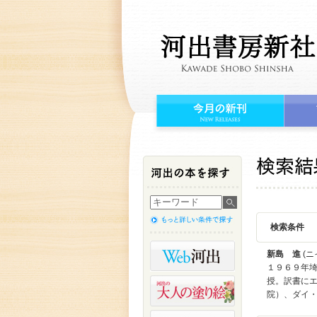
検索条件
新島 進
(ニ
１９６９年
授。訳書に
院）、ダイ