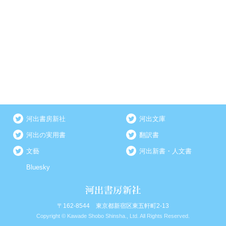
河出書房新社
河出文庫
河出の実用書
翻訳書
文藝
河出新書・人文書
Bluesky
〒162-8544 東京都新宿区東五軒町2-13
Copyright © Kawade Shobo Shinsha., Ltd. All Rights Reserved.