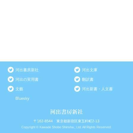
河出書房新社
河出文庫
河出の実用書
翻訳書
文藝
河出新書・人文書
Bluesky
〒162-8544 東京都新宿区東五軒町2-13
Copyright © Kawade Shobo Shinsha., Ltd. All Rights Reserved.