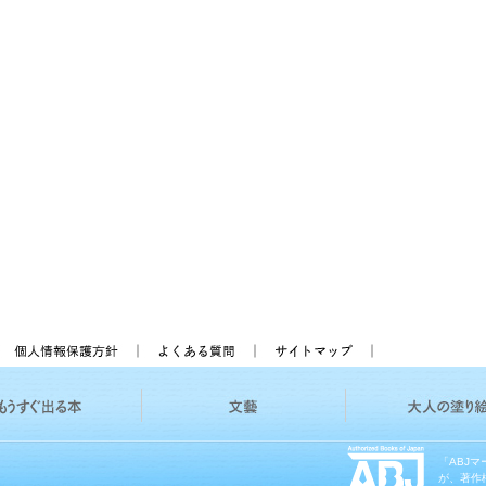
「ABJ
が、著作