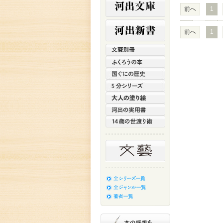
前へ
1
前へ
1