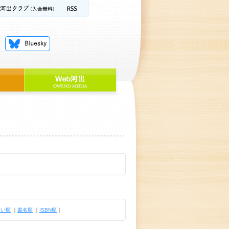
古い順
｜
書名順
｜
ISBN順
｜