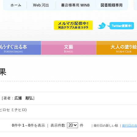
[ 著者：
広瀬 順弘
]
ヒロセ ミチヒロ)
0
件中
1
～
0
件を表示 ｜ 表示件数
件
｜発行日の新しい順
｜
発行日の