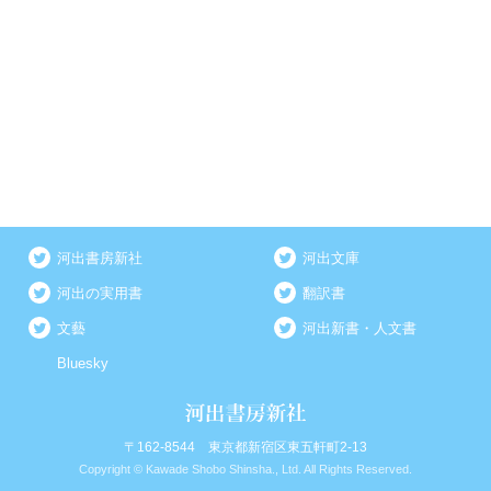
河出書房新社
河出文庫
河出の実用書
翻訳書
文藝
河出新書・人文書
Bluesky
〒162-8544 東京都新宿区東五軒町2-13
Copyright © Kawade Shobo Shinsha., Ltd. All Rights Reserved.