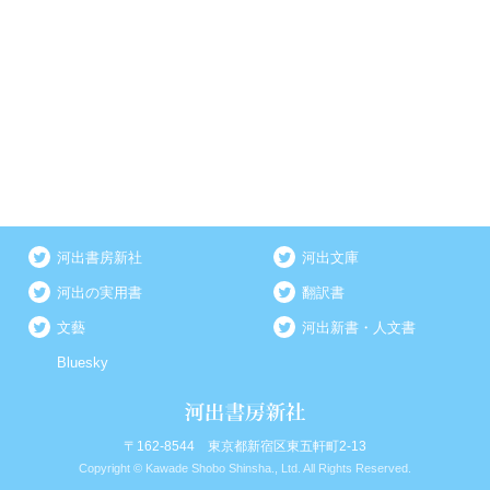
河出書房新社
河出文庫
河出の実用書
翻訳書
文藝
河出新書・人文書
Bluesky
〒162-8544 東京都新宿区東五軒町2-13
Copyright © Kawade Shobo Shinsha., Ltd. All Rights Reserved.