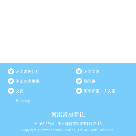
河出書房新社
河出文庫
河出の実用書
翻訳書
文藝
河出新書・人文書
Bluesky
〒162-8544 東京都新宿区東五軒町2-13
Copyright © Kawade Shobo Shinsha., Ltd. All Rights Reserved.