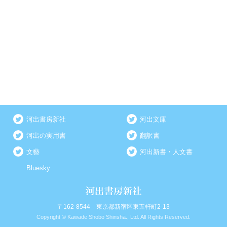
河出書房新社
河出文庫
河出の実用書
翻訳書
文藝
河出新書・人文書
Bluesky
〒162-8544 東京都新宿区東五軒町2-13
Copyright © Kawade Shobo Shinsha., Ltd. All Rights Reserved.