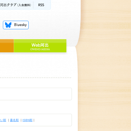
古い順
｜
書名順
｜
ISBN順
｜