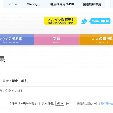
[ 著者：
鎌倉 孝夫
]
カマクラ タカオ)
0
件中
1
～
0
件を表示 ｜ 表示件数
件
｜発行日の新しい順
｜
発行日の