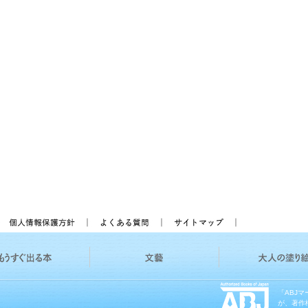
「ABJ
が、著作