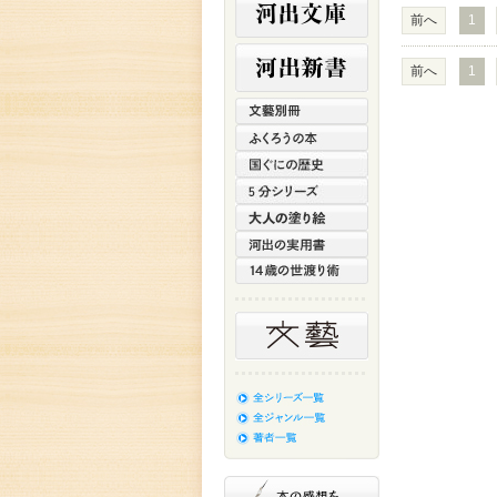
前へ
1
前へ
1