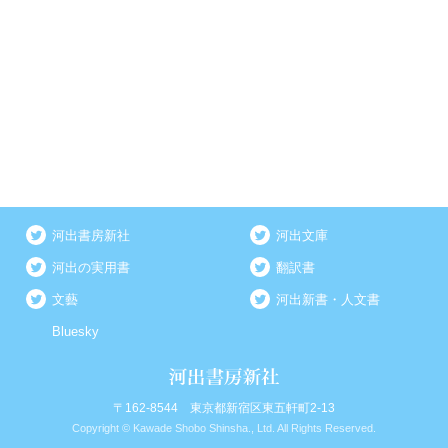
河出書房新社
河出文庫
河出の実用書
翻訳書
文藝
河出新書・人文書
Bluesky
〒162-8544 東京都新宿区東五軒町2-13
Copyright © Kawade Shobo Shinsha., Ltd. All Rights Reserved.