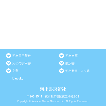
河出書房新社
河出文庫
河出の実用書
翻訳書
文藝
河出新書・人文書
Bluesky
〒162-8544 東京都新宿区東五軒町2-13
Copyright © Kawade Shobo Shinsha., Ltd. All Rights Reserved.