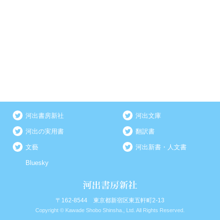
河出書房新社
河出文庫
河出の実用書
翻訳書
文藝
河出新書・人文書
Bluesky
〒162-8544 東京都新宿区東五軒町2-13
Copyright © Kawade Shobo Shinsha., Ltd. All Rights Reserved.