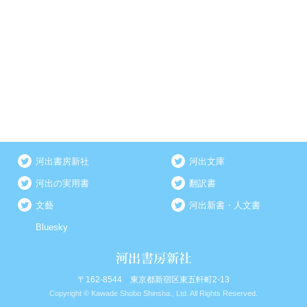
河出書房新社
河出文庫
河出の実用書
翻訳書
文藝
河出新書・人文書
Bluesky
〒162-8544 東京都新宿区東五軒町2-13
Copyright © Kawade Shobo Shinsha., Ltd. All Rights Reserved.