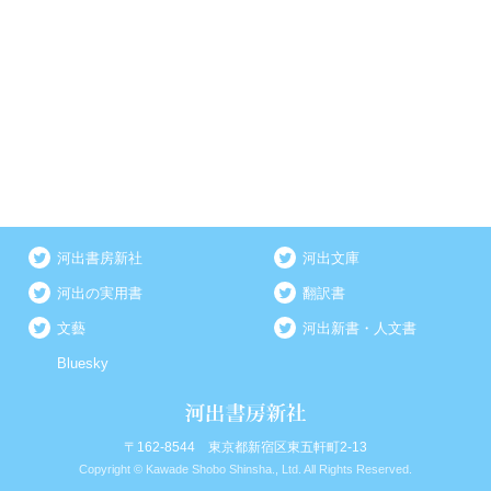
河出書房新社
河出文庫
河出の実用書
翻訳書
文藝
河出新書・人文書
Bluesky
〒162-8544 東京都新宿区東五軒町2-13
Copyright © Kawade Shobo Shinsha., Ltd. All Rights Reserved.