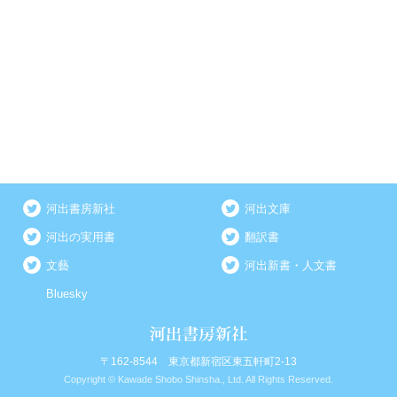
河出書房新社
河出文庫
河出の実用書
翻訳書
文藝
河出新書・人文書
Bluesky
〒162-8544 東京都新宿区東五軒町2-13
Copyright © Kawade Shobo Shinsha., Ltd. All Rights Reserved.