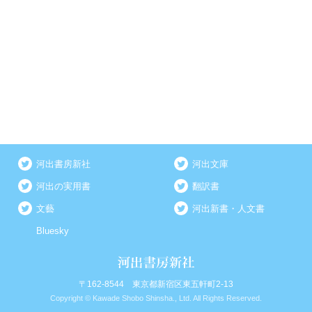
河出書房新社
河出文庫
河出の実用書
翻訳書
文藝
河出新書・人文書
Bluesky
〒162-8544 東京都新宿区東五軒町2-13
Copyright © Kawade Shobo Shinsha., Ltd. All Rights Reserved.