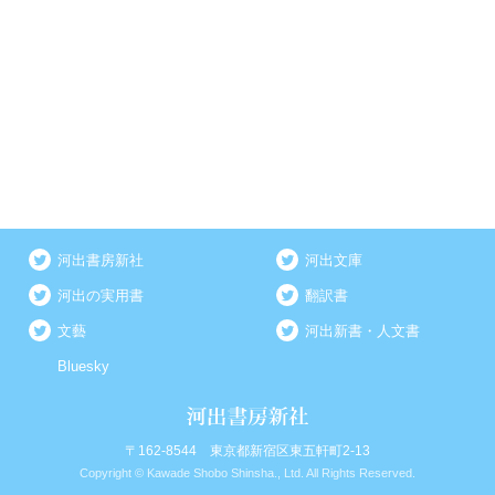
河出書房新社
河出文庫
河出の実用書
翻訳書
文藝
河出新書・人文書
Bluesky
〒162-8544 東京都新宿区東五軒町2-13
Copyright © Kawade Shobo Shinsha., Ltd. All Rights Reserved.