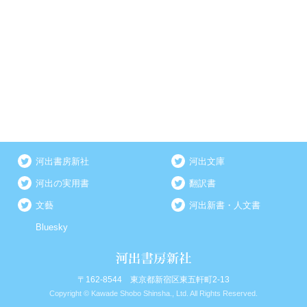
河出書房新社
河出文庫
河出の実用書
翻訳書
文藝
河出新書・人文書
Bluesky
〒162-8544 東京都新宿区東五軒町2-13
Copyright © Kawade Shobo Shinsha., Ltd. All Rights Reserved.