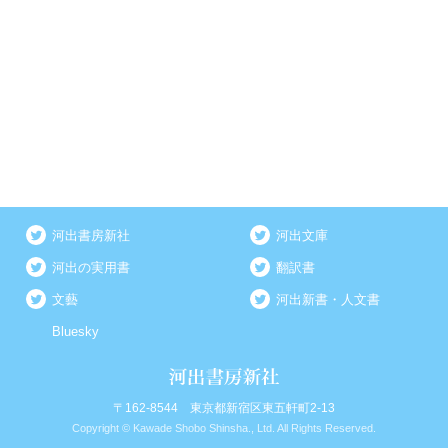
河出書房新社
河出文庫
河出の実用書
翻訳書
文藝
河出新書・人文書
Bluesky
〒162-8544 東京都新宿区東五軒町2-13
Copyright © Kawade Shobo Shinsha., Ltd. All Rights Reserved.