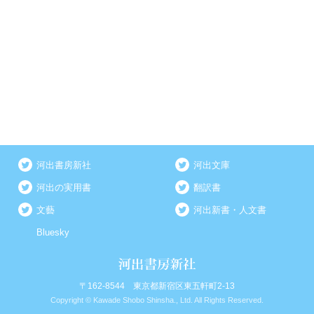
河出書房新社
河出文庫
河出の実用書
翻訳書
文藝
河出新書・人文書
Bluesky
〒162-8544 東京都新宿区東五軒町2-13
Copyright © Kawade Shobo Shinsha., Ltd. All Rights Reserved.