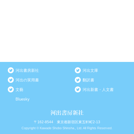
河出書房新社
河出文庫
河出の実用書
翻訳書
文藝
河出新書・人文書
Bluesky
〒162-8544 東京都新宿区東五軒町2-13
Copyright © Kawade Shobo Shinsha., Ltd. All Rights Reserved.